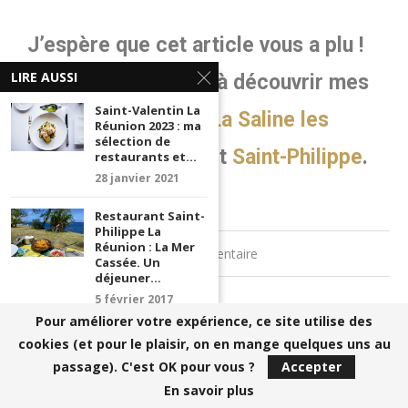
J’espère que cet article vous a plu !
LIRE AUSSI
Je vous invite aussi à découvrir mes
Saint-Valentin La
bonnes adresses à
La Saline les
Réunion 2023 : ma
sélection de
bains
,
Saint-Pierre
et
Saint-Philippe
.
restaurants et...
28 janvier 2021
Restaurant Saint-
Philippe La
Réunion : La Mer
0 commentaire
Cassée. Un
déjeuner...
article précédent
5 février 2017
Pour améliorer votre expérience, ce site utilise des
Les bières et brasseries artisanales de La Réunion
L’Apoteek :
cookies (et pour le plaisir, on en mange quelques uns au
prochain article
Restaurant Saint-
passage). C'est OK pour vous ?
Accepter
Denis La Réunion
Restaurant Epoca Grande Anse : voyage des sens à
20 juillet 2016
En savoir plus
La Réunion