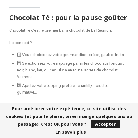
Chocolat Té : pour la pause goûter
Chocolat Té c’est le premier bar à chocolat de La Réunion.
Le concept ?
1️⃣ Vous choisissez votre gourmandise : crêpe, gaufre, fruits…
2️⃣ Sélectionnez votre nappage parmi les chocolats fondus :
noir, blanc, lait, dulcey… il y a en tout 8 sortes de chocolat
Valrhona
3️⃣ Ajoutez votre topping préféré : chantilly, noisette,
guimauve…
J’ai dégusté une gaufre au chocolat d’équateur avec 40% de
Pour améliorer votre expérience, ce site utilise des
cacao, j’ai été raisonnable en me passant de topping. J’ai adoré la
cookies (et pour le plaisir, on en mange quelques uns au
texture crousti moelleuse de la gaufre et le chocolat très fin sans
passage). C'est OK pour vous ?
Accepter
être trop sucré.
En savoir plus