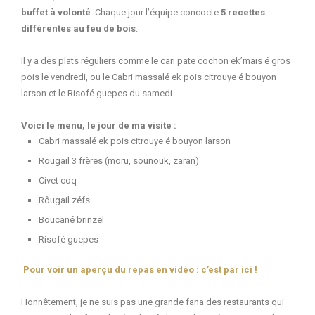
buffet à volonté
. Chaque jour l’équipe concocte
5 recettes
différentes au feu de bois
.
Il y a des plats réguliers comme le cari pate cochon ek’maïs é gros
pois le vendredi, ou le Cabri massalé ek pois citrouye é bouyon
larson et le Risofé guepes du samedi.
Voici le menu, le jour de ma visite :
Cabri massalé ek pois citrouye é bouyon larson
Rougail 3 frères (moru, sounouk, zaran)
Civet coq
Rôugail zéfs
Boucané brinzel
Risofé guepes
Pour voir un aperçu du repas en vidéo : c’est par ici !
Honnêtement, je ne suis pas une grande fana des restaurants qui